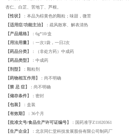
杏仁、白芷、苦地丁、芦根。
【性状】
：本品为棕黄色的颗粒；味甜，微苦
【适用症/功能主治】
：疏风散寒、解表清热
【产品规格】
：6g*10/盒
【用法用量】
：一次1袋，一日2次
【药品分类】
：（非处方药）中成药
【药品类型】
：中成药
【剂型】
：颗粒剂
【药物相互作用】
：尚不明确
【禁 忌 症】
：尚不明确
【储存条件】
：密封
【包装】
：盒装
【有效期】
：36个月
【批准文号/食品生产许可证编号】
：国药准字Z11020361
【生产企业】
：北京同仁堂科技发展股份有限公司制药厂