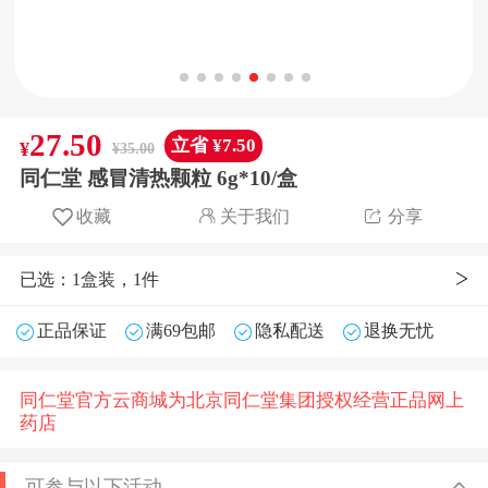
27.50
立省 ¥7.50
¥
¥35.00
同仁堂 感冒清热颗粒 6g*10/盒
收藏
关于我们
分享
已选：1盒装，1件
正品保证
满69包邮
隐私配送
退换无忧
同仁堂官方云商城为北京同仁堂集团授权经营正品网上
药店
可参与以下活动