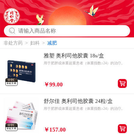
非处方药
>
妇科
>
减肥
雅塑 奥利司他胶囊 18s/盒
用于肥胖或体重超重患者（体重指数≥24）的治疗。
OTC
￥99.00
非处方药
舒尔佳 奥利司他胶囊 24粒/盒
用于肥胖或体重超重患者（体重指数≥24）的治疗。
OTC
￥157.00
非处方药