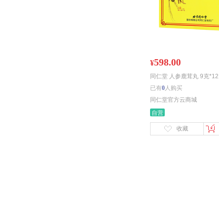
598.00
¥
同仁堂 人参鹿茸丸 9克*12
已有
0
人购买
同仁堂官方云商城
自营
收藏