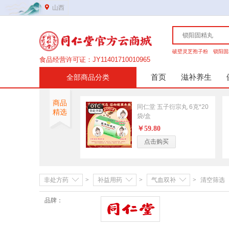
山西
破壁灵芝孢子粉
锁阳固
营业执照证件号：91149900MA7YMD0308
医疗器械许可证：晋综食药监械经营许20210153号
首页
滋补养生
全部商品分类
第二类医疗器械备案证：晋综食药监械经营备20210210号
网站域名：www.tongrentangmall.com
非处方药
商品
药品经营许可证：晋DA351b00134
同仁堂 五子衍宗丸 6克*20
OTC
精选
男科
妇科
非处方药
食品经营许可证：JY11401710010965
袋/盒
￥59.80
传统滋补
点击购买
高端礼盒
参茸细贵
营养保健
营养健康
营养成分
非处方药
>
补益用药
>
气血双补
>
清空筛选
品牌：
美容护肤
同仁堂
洗发护发
护体护手