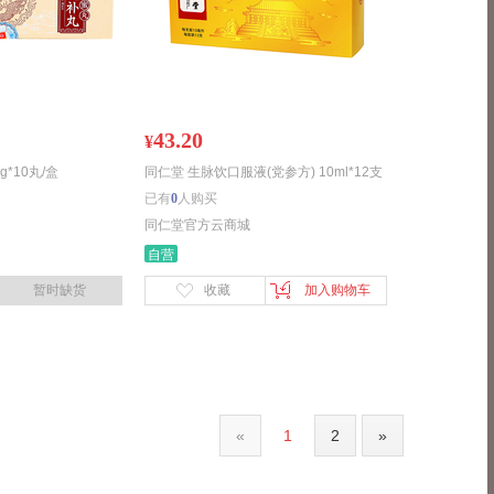
43.20
¥
*10丸/盒
同仁堂 生脉饮口服液(党参方) 10ml*12支
已有
0
人购买
同仁堂官方云商城
自营
暂时缺货
收藏
加入购物车
«
1
2
»