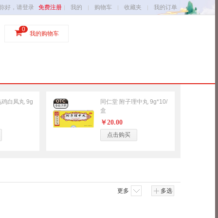
你好，请登录
免费注册
我的
购物车
收藏夹
我的订单
0
我的购物车
鸡白凤丸 9g
同仁堂 附子理中丸 9g*10/
OTC
非处方药
盒
￥20.00
点击购买
更多
多选