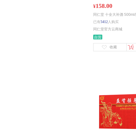
158.00
¥
同仁堂 十全大补酒 500ml
已有
5412
人购买
同仁堂官方云商城
自营
收藏