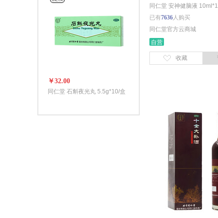
非处方药
同仁堂 安神健脑液 10ml*1
已有
7636
人购买
同仁堂官方云商城
自营
收藏
￥32.00
同仁堂 石斛夜光丸 5.5g*10/盒