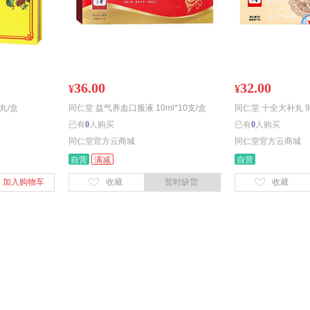
36.00
32.00
¥
¥
丸/盒
同仁堂 益气养血口服液 10ml*10支/盒
同仁堂 十全大补丸 9g
已有
0
人购买
已有
0
人购买
同仁堂官方云商城
同仁堂官方云商城
自营
满减
自营
加入购物车
收藏
暂时缺货
收藏