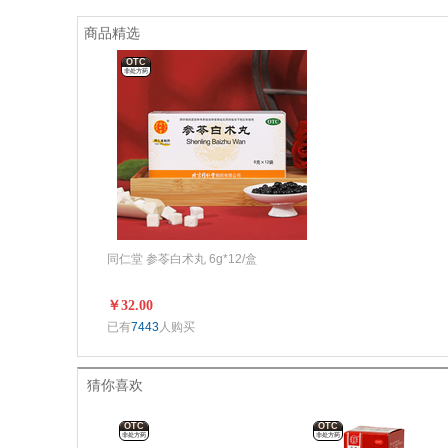
商品精选
OTC
非处方药
同仁堂 参苓白术丸 6g*12/盒
￥32.00
已有
7443
人购买
猜你喜欢
OTC
OTC
非处方药
非处方药