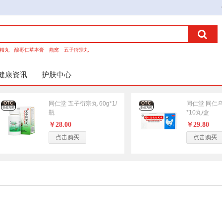
精丸
酸枣仁草本膏
燕窝
五子衍宗丸
健康资讯
护肤中心
同仁堂 五子衍宗丸 60g*1/
同仁堂 同仁乌
OTC
OTC
非处方药
非处方药
瓶
*10丸/盒
￥28.00
￥29.80
点击购买
点击购买