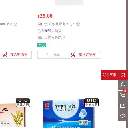
25.00
¥
ml*6支/盒
同仁堂 八珍益母丸 60g*1/盒
已有
2050
人购买
同仁堂官方云商城
自营
加入购物车
收藏
加入购物车
联系客服
0
OTC
OTC
非处方药
非处方药