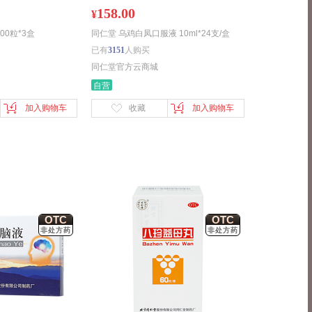
158.00
¥
00粒*3盒
同仁堂 乌鸡白凤口服液 10ml*24支/盒
已有
3151
人购买
同仁堂官方云商城
自营
加入购物车
收藏
加入购物车
OTC
OTC
非处方药
非处方药