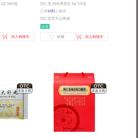
g*360/盒
同仁堂 内补养荣丸 6g*10/盒
已有
6585
人购买
同仁堂官方云商城
自营
加入购物车
收藏
加入购物车
OTC
OTC
非处方药
非处方药