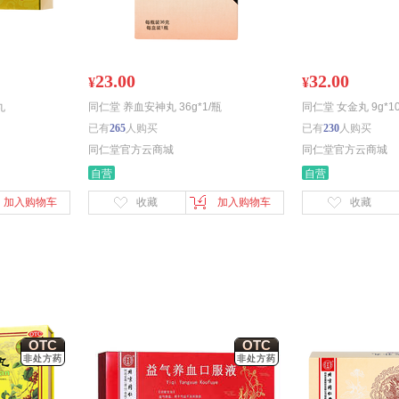
23.00
32.00
¥
¥
丸
同仁堂 养血安神丸 36g*1/瓶
同仁堂 女金丸 9g*1
已有
265
人购买
已有
230
人购买
同仁堂官方云商城
同仁堂官方云商城
自营
自营
加入购物车
收藏
加入购物车
收藏
OTC
OTC
非处方药
非处方药