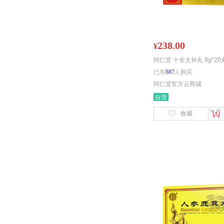
238.00
¥
同仁堂 十全大补丸 9g*20
已有
887
人购买
同仁堂官方云商城
自营
收藏