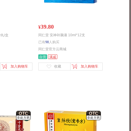
39.80
¥
0丸/盒
同仁堂 安神补脑液 10ml*12支
已有
98
人购买
同仁堂官方云商城
自营
满减
加入购物车
收藏
加入购物车
OTC
OTC
非处方药
非处方药