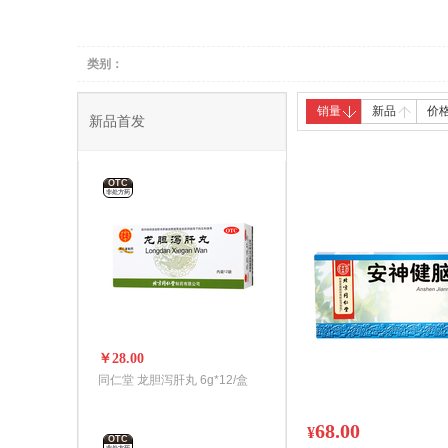
养生器械
中医保健
类别：
销量
新品
价
新品首发
OTC
非处方药
￥28.00
同仁堂 龙胆泻肝丸 6g*12/盒
68.00
¥
OTC