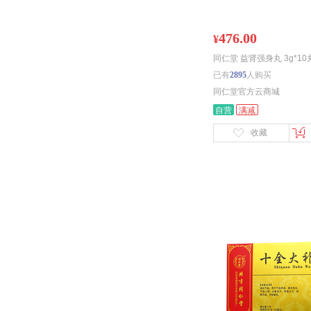
476.00
¥
同仁堂 益肾强身丸 3g*10
已有
2895
人购买
同仁堂官方云商城
自营
满减
收藏