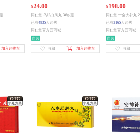
24.00
198.00
¥
¥
/瓶
同仁堂 乌鸡白凤丸 36g/瓶
同仁堂 十全大补丸 2
已有
4935
人购买
已有
3165
人购买
同仁堂官方云商城
同仁堂官方云商城
自营
自营
加入购物车
收藏
加入购物车
收藏
OTC
OTC
非处方药
非处方药