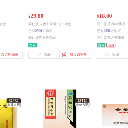
29.80
18.00
¥
¥
丸/盒
同仁堂 人参归脾丸 9g*10/盒
同仁堂 安神补脑液 10
已有
2596
人购买
已有
2356
人购买
同仁堂官方云商城
同仁堂官方云商城
自营
自营
满减
加入购物车
收藏
加入购物车
收藏
OTC
OTC
非处方药
非处方药