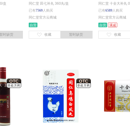
0/盒
同仁堂 田七补丸 360丸/盒
同仁堂 十全大补丸 0.2
已有
7569
人购买
已有
6589
人购买
同仁堂官方云商城
同仁堂官方云商城
自营
自营
满减
暂时缺货
收藏
暂时缺货
收藏
OTC
OTC
非处方药
非处方药