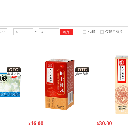
格
包邮
仅显示有货
~
OTC
OTC
非处方药
非处方药
46.00
30.00
¥
¥