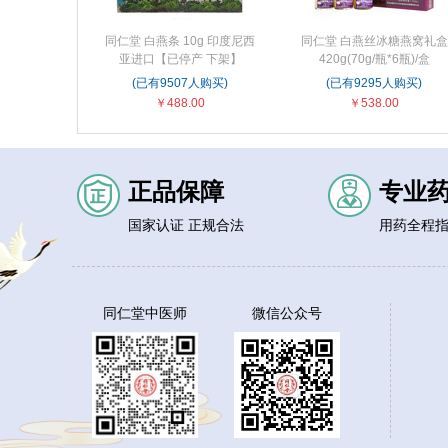
同仁堂 白燕条 10g 印度尼西
同仁堂 白燕丝冰糖燕窝礼盒
亚进口【已停产 下架】
420g(70g/瓶*6瓶)/盒
(已有9507人购买)
(已有9295人购买)
￥488.00
￥538.00
正品保障
专业
国家认证 正规合法
用药全程
同仁堂中医师
微信公众号