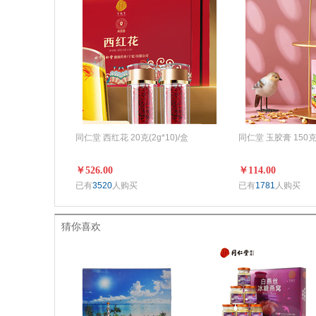
同仁堂 西红花 20克(2g*10)/盒
同仁堂 玉胶膏 150克
￥526.00
￥114.00
已有
3520
人购买
已有
1781
人购买
猜你喜欢