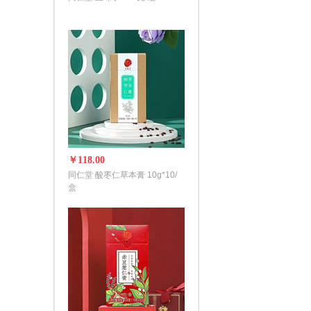
￥118.00
同仁堂 酸枣仁草本膏 10g*10/
盒