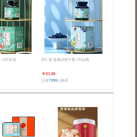
150克/盒
同仁堂 蓝莓决明子膏 150g/瓶
￥93.00
已有
7399
人购买