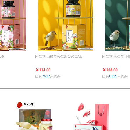
/盒
同仁堂 山楂益智仁膏 150克/盒
同仁堂 麻仁荷叶膏 
￥114.00
￥108.00
已有
7927
人购买
已有
6125
人购买