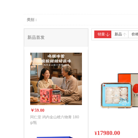
养生器械
中医保健
类别：
销量
新品
价
新品首发
￥59.00
同仁堂 鸡内金山楂六物膏 180
g/瓶
17980.00
¥