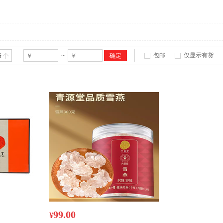
格
包邮
仅显示有货
~
99.00
¥