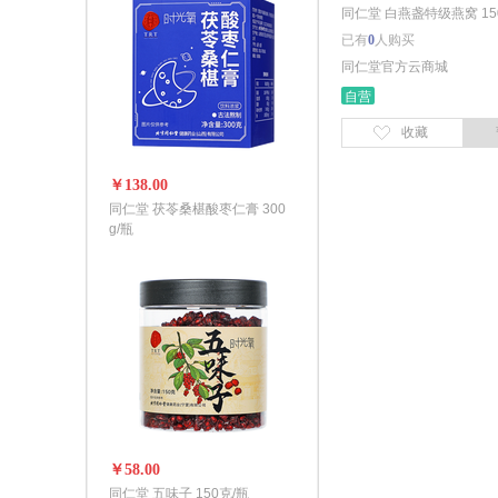
同仁堂 白燕盏特级燕窝 15
已有
0
人购买
同仁堂官方云商城
自营
收藏
￥138.00
同仁堂 茯苓桑椹酸枣仁膏 300
g/瓶
￥58.00
同仁堂 五味子 150克/瓶