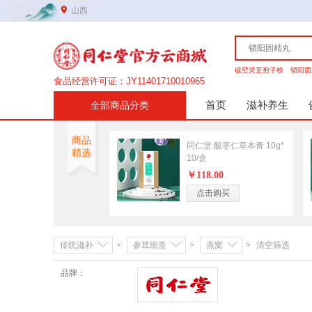
山西
破壁灵芝孢子粉
锁阳固
食品经营许可证：JY11401710010965
营业执照证件号：91149900MA7YMD0308
首页
滋补养生
全部商品分类
医疗器械许可证：晋综食药监械经营许20210153号
第二类医疗器械备案证：晋综食药监械经营备20210210号
非处方药
商品
网站域名：www.tongrentangmall.com
同仁堂 酸枣仁草本膏 10g*
精选
男科
妇科
药品经营许可证：晋DA351b00134
10/盒
￥118.00
传统滋补
点击购买
高端礼盒
参茸细贵
营养保健
营养健康
营养成分
传统滋补
>
参茸细贵
>
燕窝
>
清空筛选
品牌：
美容护肤
同仁堂
洗发护发
护体护手