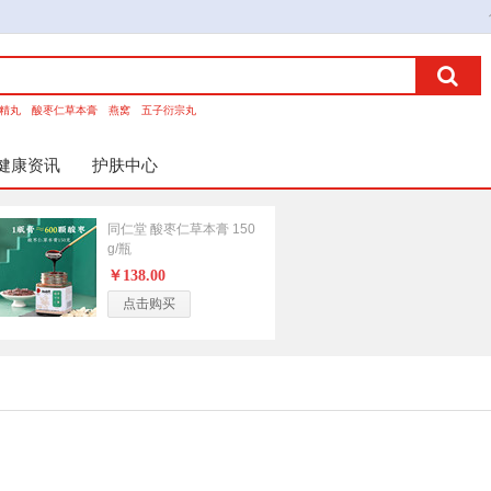
精丸
酸枣仁草本膏
燕窝
五子衍宗丸
健康资讯
护肤中心
同仁堂 酸枣仁草本膏 150
g/瓶
￥138.00
点击购买