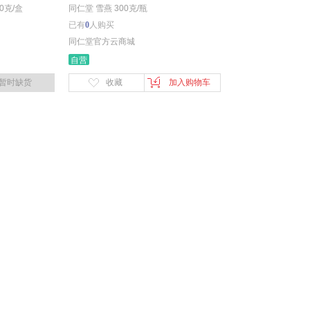
0克/盒
同仁堂 雪燕 300克/瓶
已有
0
人购买
同仁堂官方云商城
自营
暂时缺货
收藏
加入购物车