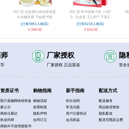
同仁堂 总统牌白燕丝胶原蛋
同仁堂 即冲燕窝 6克（2克*
同
白冰糖燕窝 70g/瓶*6瓶
3）礼盒装【已停产 下架】
(已有5861人购买)
(已有4216人购买)
￥308.00
￥428.00
药师
厂家授权
隐
指导
厂家授权 正品渠道
安全
资质证书
购物指南
新手指南
配送方式
医疗器械网络销售备
购物流程
积分说明
配送服务
案公示
发票制度
常见问题
商品验货签收
商标注册证
隐私声明
用户注册协议
隐私配送
执业药师
合同订立
会员权益
配送范围及运费
商标许可使用授权书