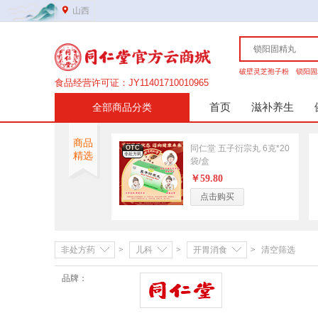
山西
破壁灵芝孢子粉
锁阳固
食品经营许可证：JY11401710010965
营业执照证件号：91149900MA7YMD0308
首页
滋补养生
全部商品分类
医疗器械许可证：晋综食药监械经营许20210153号
第二类医疗器械备案证：晋综食药监械经营备20210210号
非处方药
商品
网站域名：www.tongrentangmall.com
同仁堂 五子衍宗丸 6克*20
OTC
精选
男科
妇科
非处方药
药品经营许可证：晋DA351b00134
袋/盒
￥59.80
传统滋补
点击购买
高端礼盒
参茸细贵
营养保健
营养健康
营养成分
非处方药
>
儿科
>
开胃消食
>
清空筛选
品牌：
美容护肤
同仁堂
洗发护发
护体护手