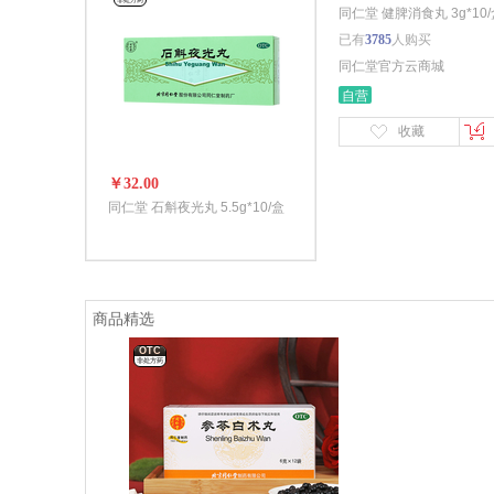
非处方药
同仁堂 健脾消食丸 3g*10
已有
3785
人购买
同仁堂官方云商城
自营
收藏
￥32.00
同仁堂 石斛夜光丸 5.5g*10/盒
商品精选
OTC
非处方药