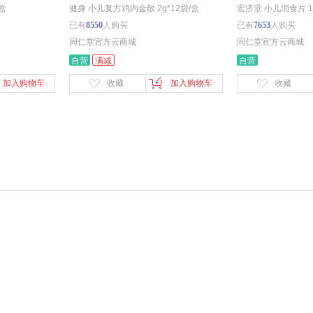
/盒
健身 小儿复方鸡内金散 2g*12袋/盒
宏济堂 小儿消食片 1
已有
8550
人购买
已有
7653
人购买
同仁堂官方云商城
同仁堂官方云商城
自营
满减
自营
加入购物车
收藏
加入购物车
收藏