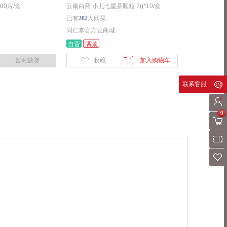
00片/盒
云南白药 小儿七星茶颗粒 7g*10/盒
已有
282
人购买
同仁堂官方云商城
自营
满减
暂时缺货
收藏
加入购物车
联系客服
0