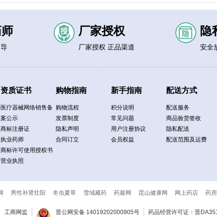
药师
厂家授权
隐
指导
厂家授权 正品渠道
安全
资质证书
购物指南
新手指南
配送方式
医疗器械网络销售备
购物流程
积分说明
配送服务
案公示
发票制度
常见问题
商品验货签收
商标注册证
隐私声明
用户注册协议
隐私配送
执业药师
合同订立
会员权益
配送范围及运费
商标许可使用授权书
营业执照
网
男性补肾壮阳
冬虫夏草
雪域藏药
药最网
昆山健康网
网上药店
药房
工商网监
晋公网安备 14019202000905号
药品经营许可证：晋DA351