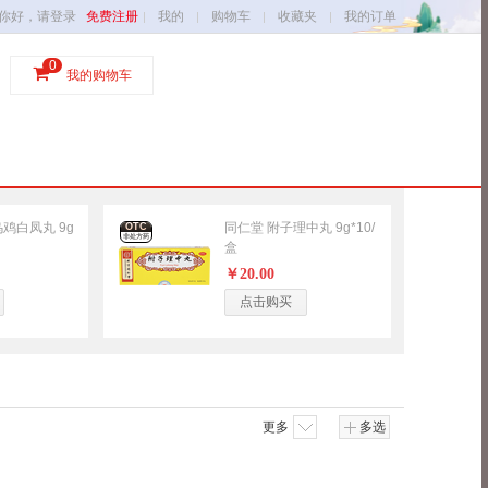
你好，请登录
免费注册
我的
购物车
收藏夹
我的订单
0
我的购物车
鸡白凤丸 9g
同仁堂 附子理中丸 9g*10/
OTC
非处方药
盒
￥20.00
点击购买
更多
多选