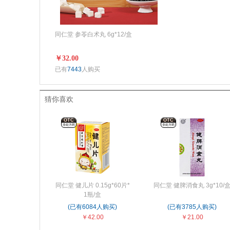
同仁堂 参苓白术丸 6g*12/盒
￥32.00
已有
7443
人购买
猜你喜欢
OTC
OTC
非处方药
非处方药
同仁堂 健儿片 0.15g*60片*
同仁堂 健脾消食丸 3g*10/
1瓶/盒
(已有6084人购买)
(已有3785人购买)
￥42.00
￥21.00