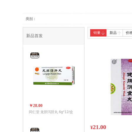
养生器械
中医保健
类别：
销量
新品
价
新品首发
OTC
非处方药
￥28.00
同仁堂 龙胆泻肝丸 6g*12/盒
21.00
¥
OTC