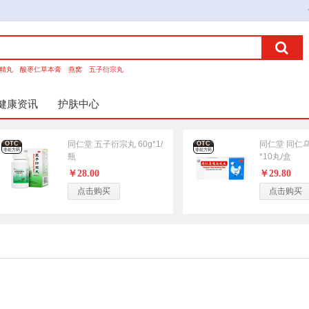
精丸
酸枣仁草本膏
燕窝
五子衍宗丸
健康资讯
护肤中心
同仁堂 五子衍宗丸 60g*1/
同仁堂 同仁乌
OTC
OTC
非处方药
非处方药
瓶
*10丸/盒
￥28.00
￥29.80
点击购买
点击购买