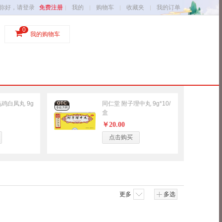
你好，请登录
免费注册
我的
购物车
收藏夹
我的订单
0
我的购物车
鸡白凤丸 9g
同仁堂 附子理中丸 9g*10/
OTC
非处方药
盒
￥20.00
点击购买
更多
多选