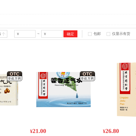
格
包邮
仅显示有货
~
OTC
OTC
非处方药
非处方药
21.00
26.80
¥
¥