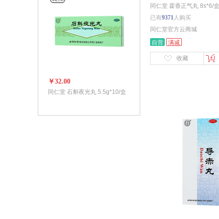
非处方药
同仁堂 藿香正气丸 8s*6/
已有
9371
人购买
同仁堂官方云商城
自营
满减
收藏
￥32.00
同仁堂 石斛夜光丸 5.5g*10/盒