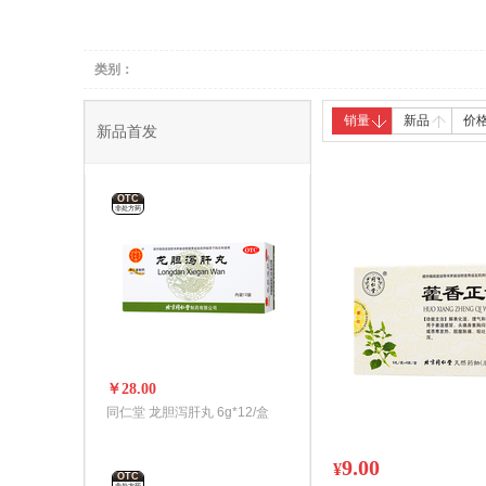
养生器械
中医保健
类别：
销量
新品
价
新品首发
OTC
非处方药
￥28.00
同仁堂 龙胆泻肝丸 6g*12/盒
9.00
¥
OTC