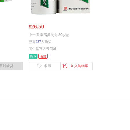
26.50
¥
中一牌 辛夷鼻炎丸 30g/盒
已有
237
人购买
同仁堂官方云商城
自营
满减
暂时缺货
收藏
加入购物车