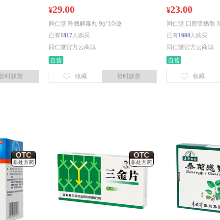
29.00
23.00
¥
¥
同仁堂 羚翘解毒丸 9g*10/盒
同仁堂 口腔溃疡散 3g
已有
1817
人购买
已有
1684
人购买
同仁堂官方云商城
同仁堂官方云商城
自营
自营
暂时缺货
收藏
暂时缺货
收藏
OTC
OTC
非处方药
非处方药