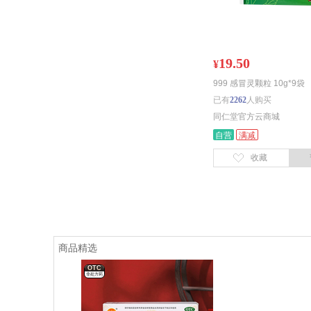
19.50
¥
999 感冒灵颗粒 10g*9袋
已有
2262
人购买
同仁堂官方云商城
自营
满减
收藏
商品精选
OTC
非处方药