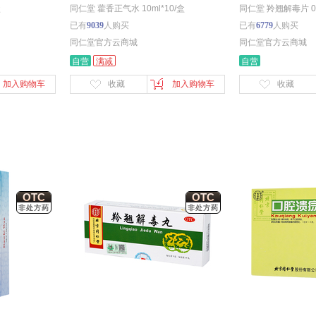
盒
同仁堂 藿香正气水 10ml*10/盒
同仁堂 羚翘解毒片 0.5
已有
9039
人购买
已有
6779
人购买
同仁堂官方云商城
同仁堂官方云商城
自营
满减
自营
加入购物车
收藏
加入购物车
收藏
OTC
OTC
非处方药
非处方药