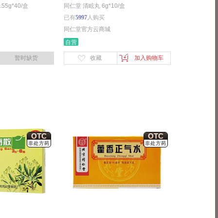
5g*40/盒
同仁堂 清眩丸 6g*10/盒
已有
5997
人购买
同仁堂官方云商城
自营
暂时缺货
收藏
加入购物车
OTC
OTC
非处方药
非处方药