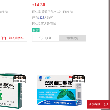
14.30
¥
*6/盒
同仁堂 藿香正气水 10ml*6支/盒
已有
1425
人购买
同仁堂官方云商城
自营
加入购物车
收藏
暂时缺货
OTC
OTC
非处方药
非处方药
联系客服