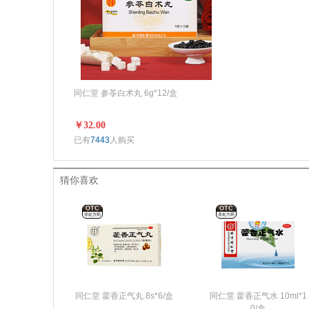
同仁堂 参苓白术丸 6g*12/盒
￥32.00
已有
7443
人购买
猜你喜欢
OTC
OTC
非处方药
非处方药
同仁堂 藿香正气丸 8s*6/盒
同仁堂 藿香正气水 10ml*1
0/盒