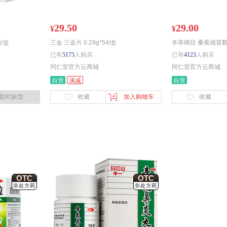
29.50
29.00
¥
¥
袋/盒
三金 三金片 0.29g*54/盒
本草纲目 桑菊感冒颗粒
已有
5175
人购买
已有
4123
人购买
同仁堂官方云商城
同仁堂官方云商城
自营
满减
自营
暂时缺货
收藏
加入购物车
收藏
OTC
OTC
非处方药
非处方药