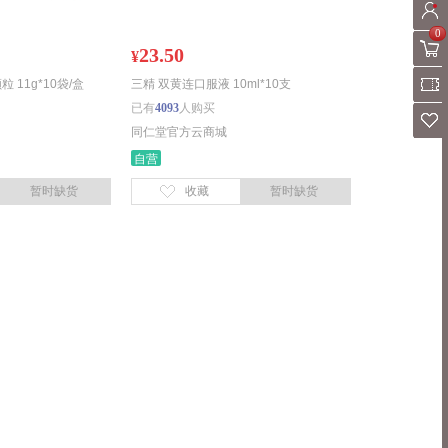
0
23.50
¥
 11g*10袋/盒
三精 双黄连口服液 10ml*10支
已有
4093
人购买
同仁堂官方云商城
自营
暂时缺货
收藏
暂时缺货