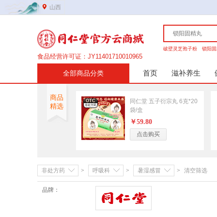
山西
破壁灵芝孢子粉
锁阳固
食品经营许可证：JY11401710010965
营业执照证件号：91149900MA7YMD0308
首页
滋补养生
全部商品分类
医疗器械许可证：晋综食药监械经营许20210153号
第二类医疗器械备案证：晋综食药监械经营备20210210号
非处方药
商品
网站域名：www.tongrentangmall.com
同仁堂 五子衍宗丸 6克*20
OTC
精选
男科
妇科
非处方药
药品经营许可证：晋DA351b00134
袋/盒
￥59.80
传统滋补
点击购买
高端礼盒
参茸细贵
营养保健
营养健康
营养成分
非处方药
>
呼吸科
>
暑湿感冒
>
清空筛选
品牌：
美容护肤
同仁堂
洗发护发
护体护手