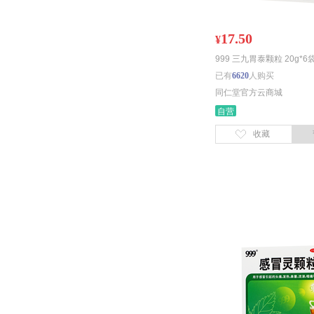
17.50
¥
999 三九胃泰颗粒 20g*6
已有
6620
人购买
同仁堂官方云商城
自营
收藏