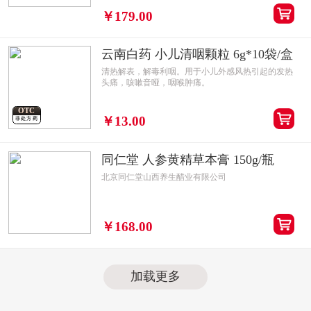
￥179.00
云南白药 小儿清咽颗粒 6g*10袋/盒
清热解表，解毒利咽。用于小儿外感风热引起的发热
头痛，咳嗽音哑，咽喉肿痛。
OTC
￥13.00
非处方药
同仁堂 人参黄精草本膏 150g/瓶
北京同仁堂山西养生醋业有限公司
￥168.00
加载更多