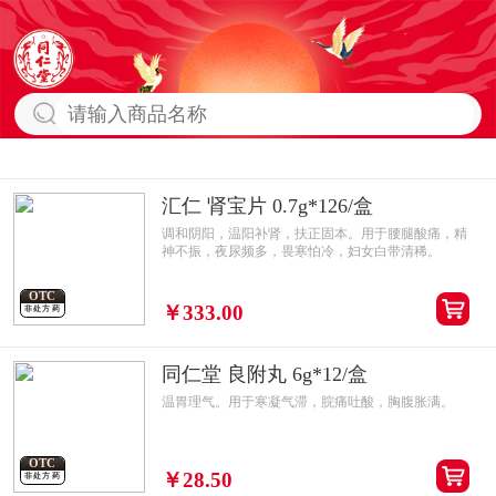
汇仁 肾宝片 0.7g*126/盒
调和阴阳，温阳补肾，扶正固本。用于腰腿酸痛，精
神不振，夜尿频多，畏寒怕冷，妇女白带清稀。
OTC
￥333.00
非处方药
同仁堂 良附丸 6g*12/盒
温胃理气。用于寒凝气滞，脘痛吐酸，胸腹胀满。
OTC
￥28.50
非处方药