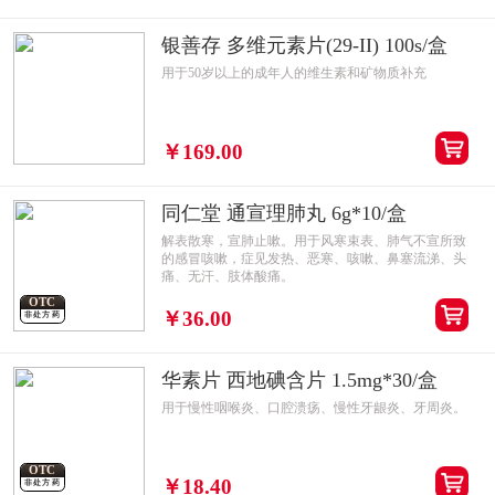
银善存 多维元素片(29-II) 100s/盒
用于50岁以上的成年人的维生素和矿物质补充
￥169.00
同仁堂 通宣理肺丸 6g*10/盒
解表散寒，宣肺止嗽。用于风寒束表、肺气不宣所致
的感冒咳嗽，症见发热、恶寒、咳嗽、鼻塞流涕、头
痛、无汗、肢体酸痛。
OTC
￥36.00
非处方药
华素片 西地碘含片 1.5mg*30/盒
用于慢性咽喉炎、口腔溃疡、慢性牙龈炎、牙周炎。
OTC
￥18.40
非处方药