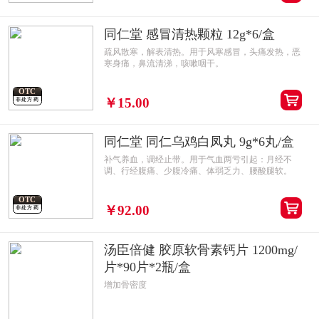
同仁堂 感冒清热颗粒 12g*6/盒
疏风散寒，解表清热。用于风寒感冒，头痛发热，恶
寒身痛，鼻流清涕，咳嗽咽干。
OTC
￥15.00
非处方药
同仁堂 同仁乌鸡白凤丸 9g*6丸/盒
补气养血，调经止带。用于气血两亏引起：月经不
调、行经腹痛、少腹冷痛、体弱乏力、腰酸腿软。
OTC
￥92.00
非处方药
汤臣倍健 胶原软骨素钙片 1200mg/
片*90片*2瓶/盒
增加骨密度